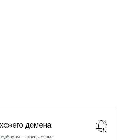
охожего домена
 подбором — похожее имя