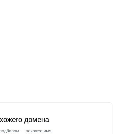
охожего домена
 подбором — похожее имя