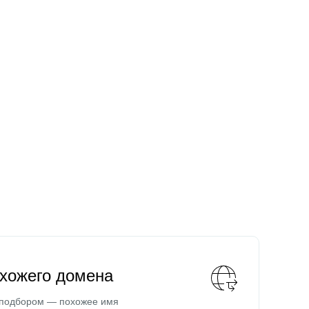
охожего домена
 подбором — похожее имя