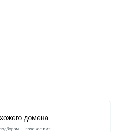
охожего домена
 подбором — похожее имя