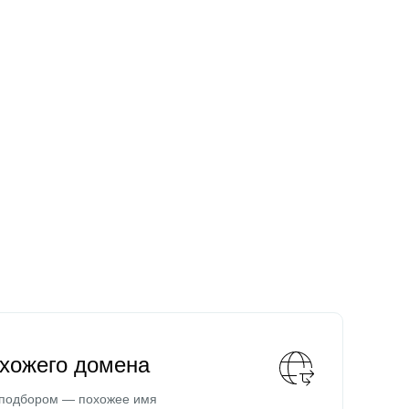
охожего домена
 подбором — похожее имя