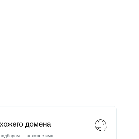
охожего домена
 подбором — похожее имя