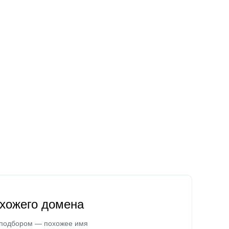
охожего домена
 подбором — похожее имя