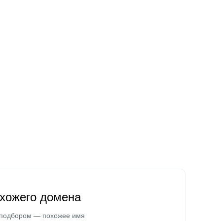
охожего домена
 подбором — похожее имя