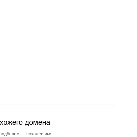
охожего домена
 подбором — похожее имя