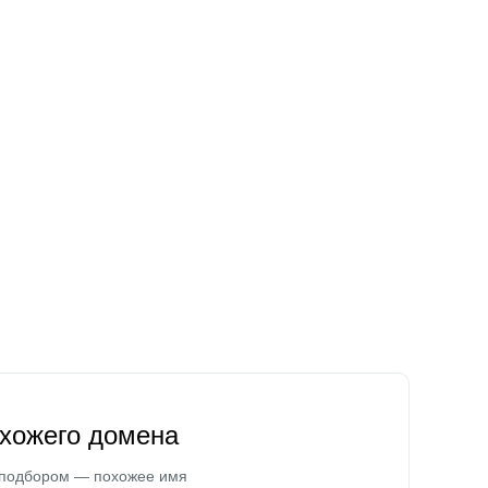
охожего домена
 подбором — похожее имя