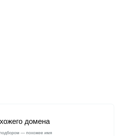
охожего домена
 подбором — похожее имя