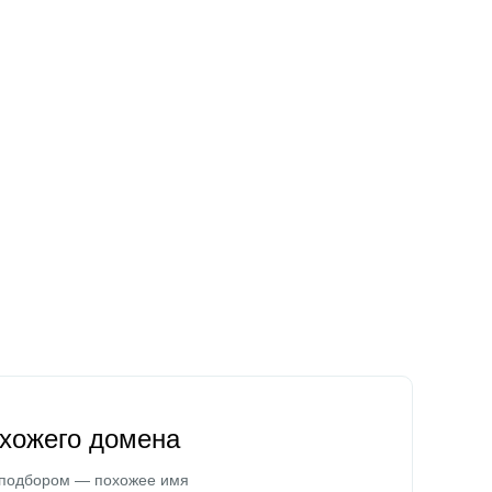
охожего домена
 подбором — похожее имя