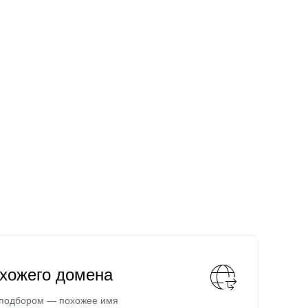
охожего домена
 подбором — похожее имя