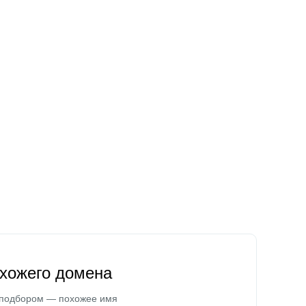
охожего домена
 подбором — похожее имя