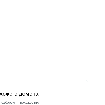
охожего домена
 подбором — похожее имя