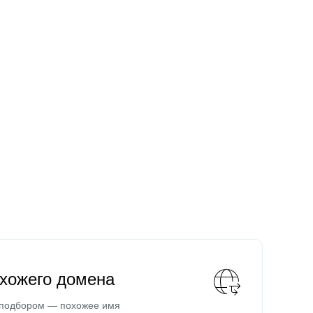
охожего домена
 подбором — похожее имя