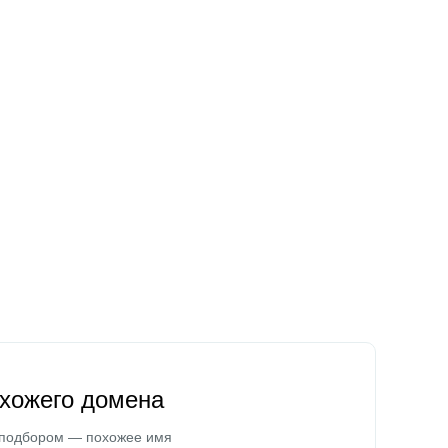
охожего домена
 подбором — похожее имя