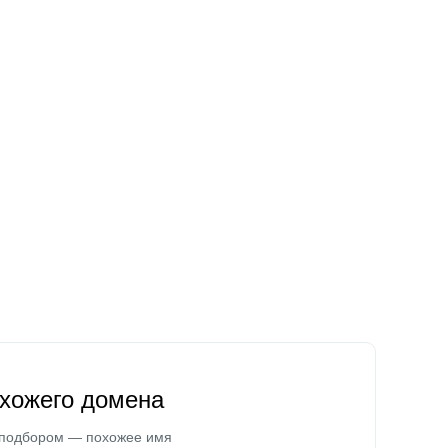
охожего домена
 подбором — похожее имя