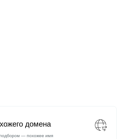
охожего домена
 подбором — похожее имя