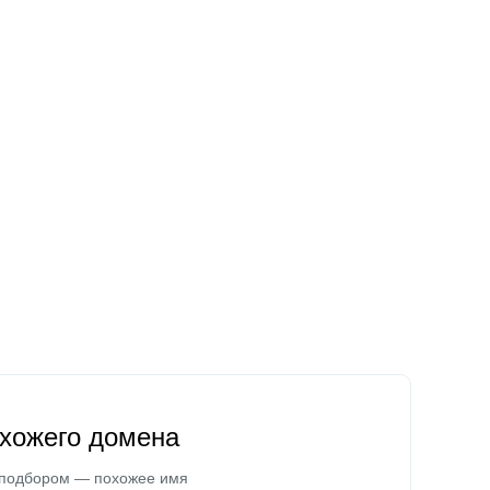
охожего домена
 подбором — похожее имя