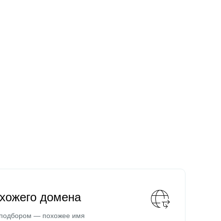
охожего домена
 подбором — похожее имя