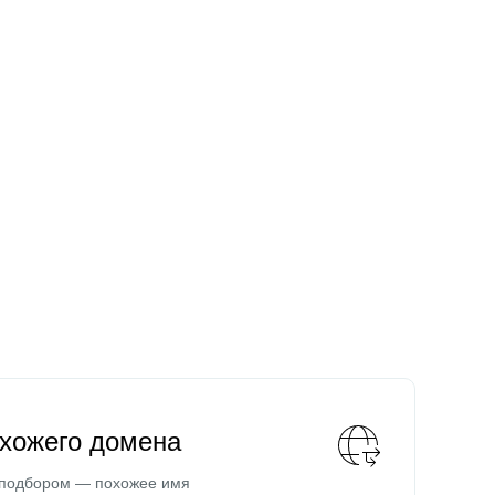
охожего домена
 подбором — похожее имя