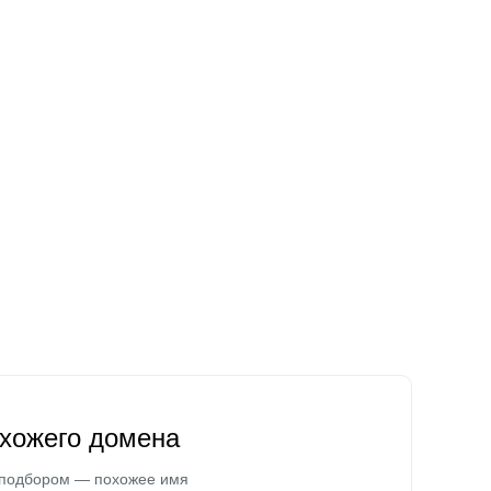
охожего домена
 подбором — похожее имя