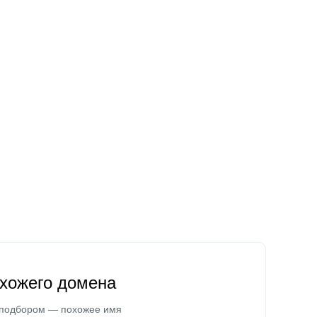
охожего домена
 подбором — похожее имя