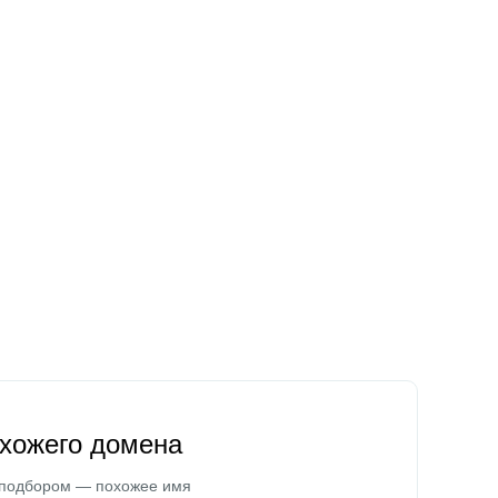
охожего домена
 подбором — похожее имя