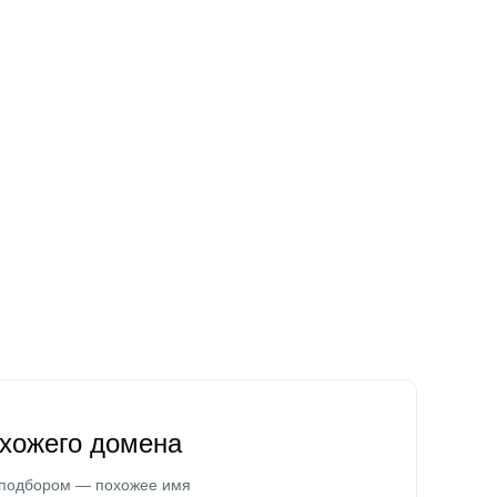
охожего домена
 подбором — похожее имя