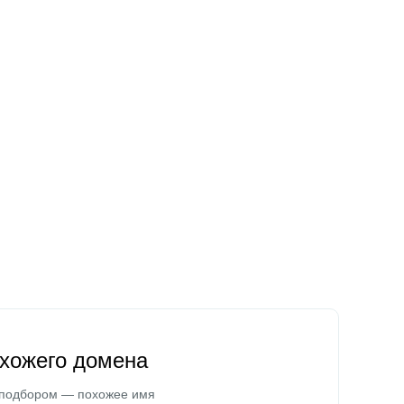
охожего домена
 подбором — похожее имя