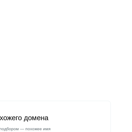
охожего домена
 подбором — похожее имя