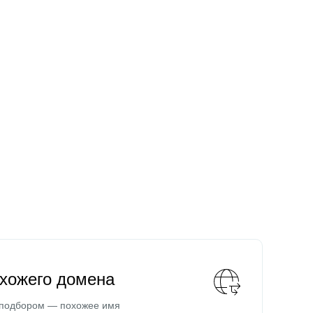
охожего домена
 подбором — похожее имя