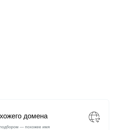
охожего домена
 подбором — похожее имя