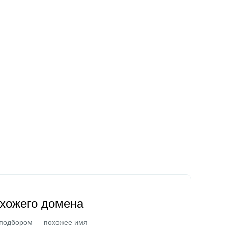
охожего домена
 подбором — похожее имя