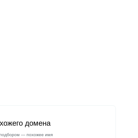
охожего домена
 подбором — похожее имя