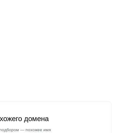
охожего домена
 подбором — похожее имя